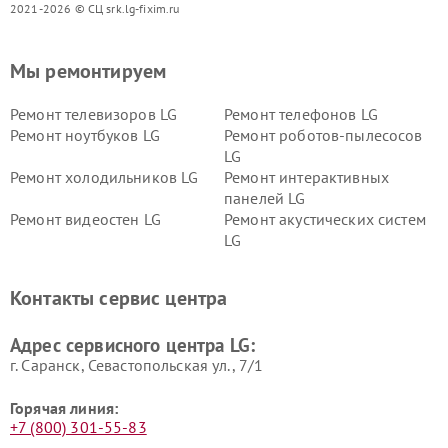
2021-2026 © СЦ srk.lg-fixim.ru
Мы ремонтируем
Ремонт телевизоров LG
Ремонт телефонов LG
Ремонт ноутбуков LG
Ремонт роботов-пылесосов
LG
Ремонт холодильников LG
Ремонт интерактивных
панелей LG
Ремонт видеостен LG
Ремонт акустических систем
LG
Ремонт портативных акустик
Ремонт камер
LG
видеонаблюдения LG
Контакты сервис центра
Ремонт морозильных камер
Ремонт вертикальных
LG
пылесосов LG
Адрес сервисного центра LG:
г. Саранск, Севастопольская ул., 7/1
Горячая линия:
+7 (800) 301-55-83