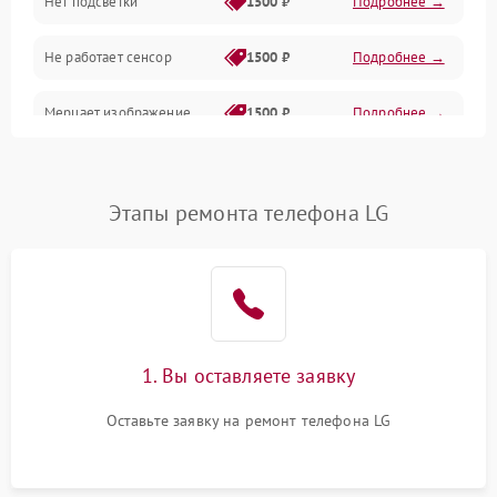
Нет подсветки
1500 ₽
Подробнее →
Проблемы с работой системы, корпусом и другие
Не работает сенсор
1500 ₽
Подробнее →
Мерцает изображение
1500 ₽
Подробнее →
Не работает 3D Touch
2400 ₽
Подробнее →
Этапы ремонта телефона LG
Не работает Face ID
4000 ₽
Подробнее →
1. Вы оставляете заявку
Оставьте заявку на ремонт телефона LG