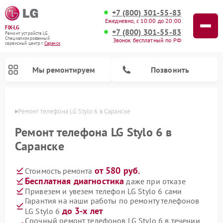
+7 (800) 301-55-83
Ежедневно, с 10:00 до 20:00
FIX-LG
+7 (800) 301-55-83
Ремонт устройств LG
Специализированный
Звонок бесплатный по РФ
cервисный центр г.
Саранск
Мы ремонтируем
Позвонить
анске
Ремонт телефона LG Stylo 6 в Саранске
Ремонт телефона LG Stylo 6 в
Саранске
от 580 руб.
Стоимость ремонта
Бесплатная диагностика
даже при отказе
Привезем и увезем телефон LG Stylo 6 сами
Гарантия на наши работы по ремонту телефонов
Ремонт камер видеонаблюдения LG
Ремонт вертикальных пылесосов LG
Ремонт интерактивных панелей LG
Ремонт портативных колонок LG
Ремонт домашних кинотеатров LG
Ремонт посудомоечных машин LG
Ремонт микроволновых печей LG
Ремонт портативных акустик LG
Ремонт музыкальных центров LG
до 3-х лет
LG Stylo 6
Срочный ремонт телефонов LG Stylo 6 в течении