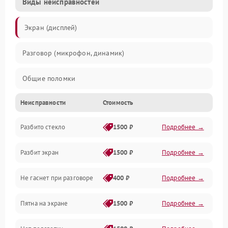
Виды неисправностей
Экран (дисплей)
Разговор (микрофон, динамик)
Общие поломки
Неисправности
Стоимость
Проблемы связи
Разбито стекло
1500 ₽
Подробнее →
Камеры
Разбит экран
1500 ₽
Подробнее →
Проблемы с дисплеем и сенсором
Не гаснет при разговоре
400 ₽
Подробнее →
Зарядка
Пятна на экране
1500 ₽
Подробнее →
Проблемы с питанием, зарядкой и аккумулятором