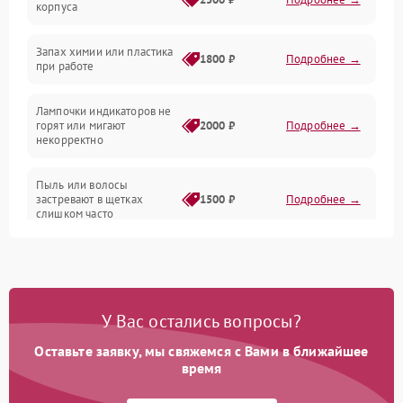
корпуса
Неисправность резервуаров и систем подачи воды
Запах химии или пластика
1800 ₽
Подробнее →
при работе
Проблемы с механикой
Лампочки индикаторов не
горят или мигают
2000 ₽
Подробнее →
Батарея
некорректно
Режим работы
Пыль или волосы
застревают в щетках
1500 ₽
Подробнее →
слишком часто
Программные сбои
У Вас остались вопросы?
Оставьте заявку, мы свяжемся с Вами в ближайшее
время