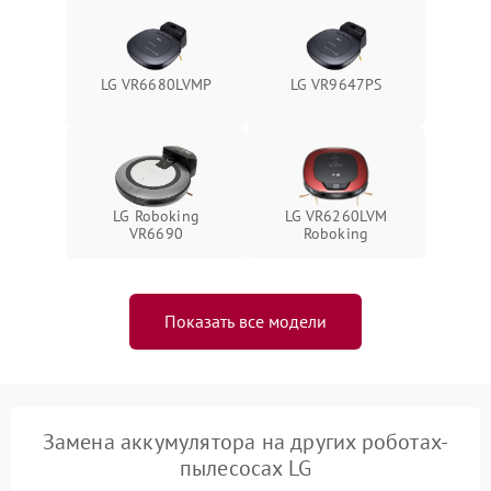
LG VR6680LVMP
LG VR9647PS
LG Roboking
LG VR6260LVM
VR6690
Roboking
Показать все модели
Замена аккумулятора на других роботах-
пылесосах LG