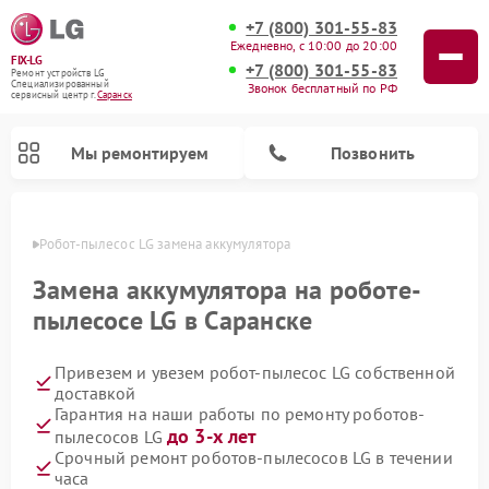
+7 (800) 301-55-83
Ежедневно, с 10:00 до 20:00
FIX-LG
+7 (800) 301-55-83
Ремонт устройств LG
Специализированный
Звонок бесплатный по РФ
cервисный центр г.
Саранск
Мы ремонтируем
Позвонить
анске
Робот-пылесос LG замена аккумулятора
Замена аккумулятора на роботе-
пылесосе LG в Саранске
Привезем и увезем робот-пылесос LG собственной
доставкой
Гарантия на наши работы по ремонту роботов-
до 3-х лет
пылесосов LG
Ремонт камер видеонаблюдения LG
Ремонт вертикальных пылесосов LG
Ремонт интерактивных панелей LG
Ремонт портативных колонок LG
Ремонт домашних кинотеатров LG
Ремонт посудомоечных машин LG
Ремонт микроволновых печей LG
Ремонт портативных акустик LG
Ремонт музыкальных центров LG
Срочный ремонт роботов-пылесосов LG в течении
часа