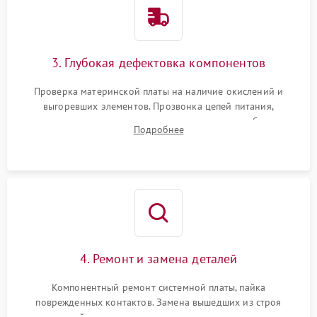
3. Глубокая дефектовка компонентов
Проверка материнской платы на наличие окислений и
выгоревших элементов. Прозвонка цепей питания,
тестирование приводных моторов колес и турбины
Подробнее
всасывания. Оценка состояния оптических и инфракрасных
датчиков, а также механизма лазерного дальномера.
4. Ремонт и замена деталей
Компонентный ремонт системной платы, пайка
поврежденных контактов. Замена вышедших из строя