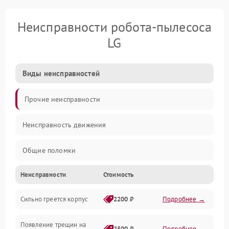
Неисправности робота-пылесоса
LG
Виды неисправностей
Прочие неисправности
Неисправность движения
Общие поломки
Неисправности
Стоимость
Неисправность датчиков
Сильно греется корпус
2200 ₽
Подробнее →
Неисправность программного обеспечения
Появление трещин на
Проблемы с сигналом
2500 ₽
Подробнее →