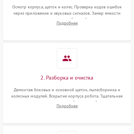
Осмотр корпуса, щеток и колес. Проверка кодов ошибок
через приложение и звуковых сигналов. Замер емкости
аккумулятора и тестирование базовой станции зарядки.
Подробнее
Оценка работы лидара, бампера и датчиков падения для
локализации неисправности.
2. Разборка и очистка
Демонтаж боковых и основной щеток, пылесборника и
колесных модулей. Вскрытие корпуса робота. Тщательная
очистка внутренних полостей, шестерней и плат от
Подробнее
скопившейся пыли, волос и шерсти животных с
использованием сжатого воздуха и щеток.