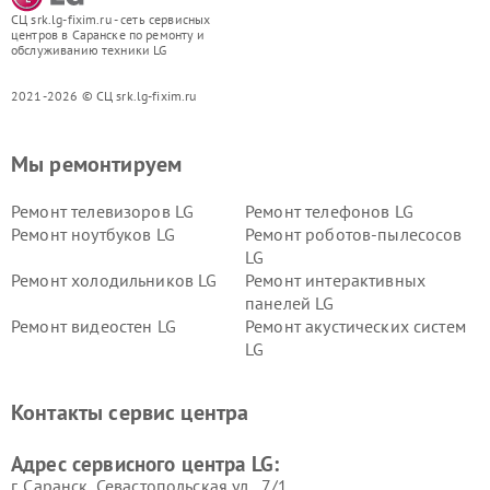
СЦ srk.lg-fixim.ru - сеть сервисных
центров в Саранске по ремонту и
обслуживанию техники LG
2021-2026 © СЦ srk.lg-fixim.ru
Мы ремонтируем
Ремонт телевизоров LG
Ремонт телефонов LG
Ремонт ноутбуков LG
Ремонт роботов-пылесосов
LG
Ремонт холодильников LG
Ремонт интерактивных
панелей LG
Ремонт видеостен LG
Ремонт акустических систем
LG
Ремонт портативных акустик
Ремонт камер
LG
видеонаблюдения LG
Контакты сервис центра
Ремонт морозильных камер
Ремонт вертикальных
LG
пылесосов LG
Адрес сервисного центра LG:
г. Саранск, Севастопольская ул., 7/1