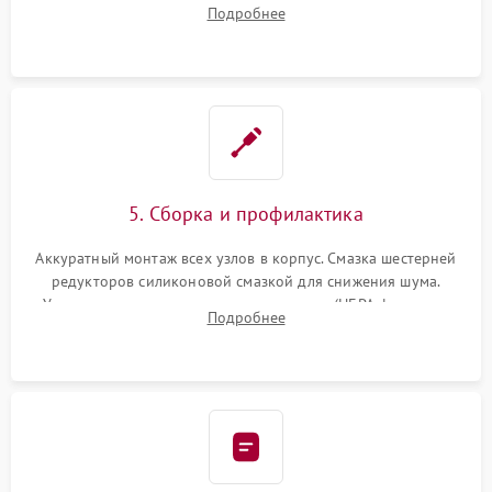
двигателей, изношенного аккумулятора, неисправного
Подробнее
лидара или помпы подачи воды. Восстановление шлейфов и
устранение последствий попадания влаги.
5. Сборка и профилактика
Аккуратный монтаж всех узлов в корпус. Смазка шестерней
редукторов силиконовой смазкой для снижения шума.
Установка новых расходных материалов (HEPA-фильтров,
Подробнее
микрофибры, щеток). Надежная фиксация разъемов и
проверка герметичности водяного контура.