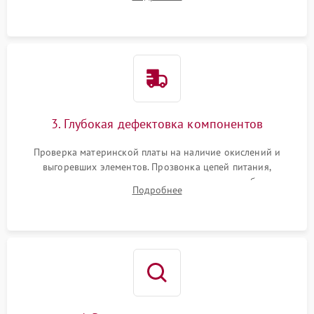
скопившейся пыли, волос и шерсти животных с
использованием сжатого воздуха и щеток.
3. Глубокая дефектовка компонентов
Проверка материнской платы на наличие окислений и
выгоревших элементов. Прозвонка цепей питания,
тестирование приводных моторов колес и турбины
Подробнее
всасывания. Оценка состояния оптических и инфракрасных
датчиков, а также механизма лазерного дальномера.