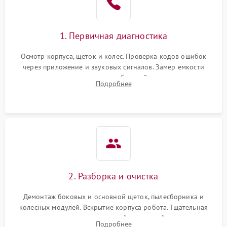
1. Первичная диагностика
Осмотр корпуса, щеток и колес. Проверка кодов ошибок
через приложение и звуковых сигналов. Замер емкости
аккумулятора и тестирование базовой станции зарядки.
Подробнее
Оценка работы лидара, бампера и датчиков падения для
локализации неисправности.
2. Разборка и очистка
Демонтаж боковых и основной щеток, пылесборника и
колесных модулей. Вскрытие корпуса робота. Тщательная
очистка внутренних полостей, шестерней и плат от
Подробнее