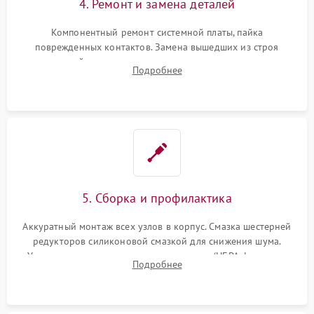
4. Ремонт и замена деталей
Компонентный ремонт системной платы, пайка
поврежденных контактов. Замена вышедших из строя
двигателей, изношенного аккумулятора, неисправного
Подробнее
лидара или помпы подачи воды. Восстановление шлейфов и
устранение последствий попадания влаги.
5. Сборка и профилактика
Аккуратный монтаж всех узлов в корпус. Смазка шестерней
редукторов силиконовой смазкой для снижения шума.
Установка новых расходных материалов (HEPA-фильтров,
Подробнее
микрофибры, щеток). Надежная фиксация разъемов и
проверка герметичности водяного контура.