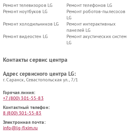
Ремонт телевизоров LG
Ремонт телефонов LG
Ремонт ноутбуков LG
Ремонт роботов-пылесосов
LG
Ремонт холодильников LG
Ремонт интерактивных
панелей LG
Ремонт видеостен LG
Ремонт акустических систем
LG
Ремонт портативных акустик
Ремонт камер
LG
видеонаблюдения LG
Контакты сервис центра
Ремонт морозильных камер
Ремонт вертикальных
LG
пылесосов LG
Адрес сервисного центра LG:
г. Саранск, Севастопольская ул., 7/1
Горячая линия:
+7 (800) 301-55-83
Контактный телефон:
8 (800) 301-55-83
Электронная почта:
info@lg-fixim.ru