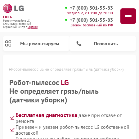
+7 (800) 301-55-83
Ежедневно, с 10:00 до 20:00
FIX-LG
+7 (800) 301-55-83
Ремонт устройств LG
Специализированный
Звонок бесплатный по РФ
cервисный центр г.
Саранск
Мы ремонтируем
Позвонить
анске
Робот-пылесос LG не определяет грязь/пыль (датчики уборки)
Робот-пылесос
LG
Не определяет грязь/пыль
(датчики уборки)
Бесплатная диагностика
даже при отказе от
ремонта
Привезем и увезем робот-пылесос LG собственной
Ремонт камер видеонаблюдения LG
Ремонт вертикальных пылесосов LG
Ремонт интерактивных панелей LG
Ремонт портативных колонок LG
Ремонт домашних кинотеатров LG
Ремонт посудомоечных машин LG
Ремонт микроволновых печей LG
Ремонт портативных акустик LG
Ремонт музыкальных центров LG
доставкой
Гарантия на наши работы по ремонту роботов-