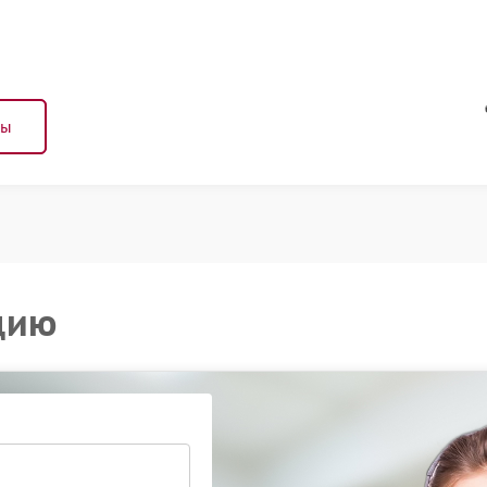
ны
цию