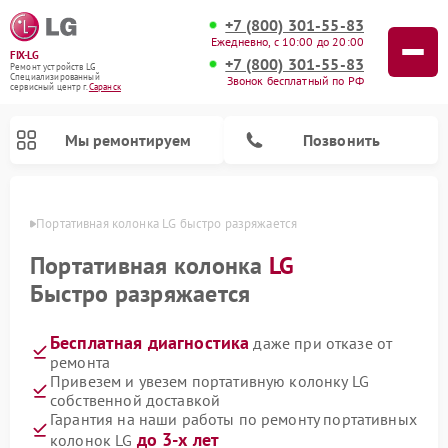
+7 (800) 301-55-83
Ежедневно, с 10:00 до 20:00
FIX-LG
+7 (800) 301-55-83
Ремонт устройств LG
Специализированный
Звонок бесплатный по РФ
cервисный центр г.
Саранск
Мы ремонтируем
Позвонить
анске
Портативная колонка LG быстро разряжается
Портативная колонка
LG
Быстро разряжается
Бесплатная диагностика
даже при отказе от
ремонта
Привезем и увезем портативную колонку LG
собственной доставкой
Ремонт портативных акустик LG
Ремонт домашних кинотеатров LG
Ремонт посудомоечных машин LG
Ремонт микроволновых печей LG
Ремонт камер видеонаблюдения LG
Ремонт вертикальных пылесосов LG
Ремонт интерактивных панелей LG
Ремонт музыкальных центров LG
Гарантия на наши работы по ремонту портативных
до 3-х лет
колонок LG