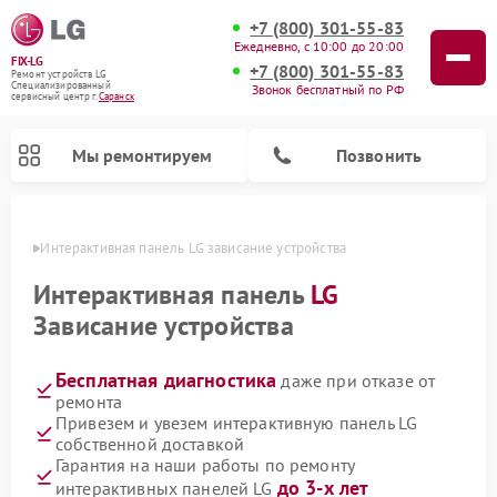
+7 (800) 301-55-83
Ежедневно, с 10:00 до 20:00
FIX-LG
+7 (800) 301-55-83
Ремонт устройств LG
Специализированный
Звонок бесплатный по РФ
cервисный центр г.
Саранск
Мы ремонтируем
Позвонить
анске
Интерактивная панель LG зависание устройства
Интерактивная панель
LG
Зависание устройства
Бесплатная диагностика
даже при отказе от
ремонта
Привезем и увезем интерактивную панель LG
собственной доставкой
Ремонт камер видеонаблюдения LG
Ремонт вертикальных пылесосов LG
Ремонт портативных колонок LG
Ремонт домашних кинотеатров LG
Ремонт посудомоечных машин LG
Ремонт микроволновых печей LG
Ремонт портативных акустик LG
Ремонт музыкальных центров LG
Гарантия на наши работы по ремонту
до 3-х лет
интерактивных панелей LG