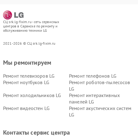
СЦ srk.lg-fixim.ru - сеть сервисных
центров в Саранске по ремонту и
обслуживанию техники LG
2021-2026 © СЦ srk.lg-fixim.ru
Мы ремонтируем
Ремонт телевизоров LG
Ремонт телефонов LG
Ремонт ноутбуков LG
Ремонт роботов-пылесосов
LG
Ремонт холодильников LG
Ремонт интерактивных
панелей LG
Ремонт видеостен LG
Ремонт акустических систем
LG
Ремонт портативных акустик
Ремонт камер
LG
видеонаблюдения LG
Контакты сервис центра
Ремонт морозильных камер
Ремонт вертикальных