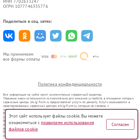
ИНН 7702633247
ОГРН 1077746335776
Поделиться в соц. сетях:
Мы принимаем
все формы оплаты
Политика конфиденциальности
Вся информация на сайте носит исключительно справочный характер.
Товарные знаки используются исключительно для описания устройств, в отношении которых
сервисные центры srk.lg-fixim.ru предоставляют услуги по ремонту. Услуги оказываются в
неавторизованных сервисных центрах srk.lg-fixim.ru, которые не связаны с
правообладателями товарных знаков или их официальными представителями.
Ремонт осуществляется для устройств, уже введенных в гражданский оборот в соответствии
Этот сайт использует файлы cookie. Вы можете
со статьей 1487 ГК РФ.
Использование товарных знаков не преследует цели индивидуализации услуг или введения
ознакомиться с
правилами использования
Согласен
потребителей в заблуждение, а служит для информирования о предоставляемых услугах по
ремонту техники указанных брендов.
файлов cookie
Представленная на сайте информация не является публичной офертой, определяемой
положениями Статьи 437(2) Гражданского кодекса РФ