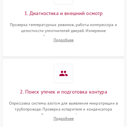
Сбой в работе инвертора
2100 ₽
Подробнее →
1. Диагностика и внешний осмотр
Запах горелого при
2000 ₽
Подробнее →
Проверка температурных режимов, работы компрессора и
работе
целостности уплотнителей дверей. Измерение
сопротивления обмоток мотора, проверка термостата и
Не включается
Подробнее
1000 ₽
Подробнее →
считывание кодов ошибок с электронного дисплея.
холодильник
Проблемы с системой
автоматической
1800 ₽
Подробнее →
разморозки
2. Поиск утечек и подготовка контура
Опрессовка системы азотом для выявления микротрещин в
трубопроводе. Проверка испарителя и конденсатора
течеискателем. Демонтаж старого фильтра-осушителя и
Подробнее
продувка капиллярной трубки для устранения засоров.