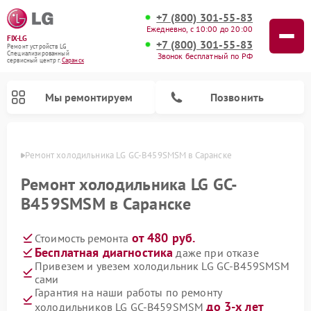
+7 (800) 301-55-83
Ежедневно, с 10:00 до 20:00
FIX-LG
+7 (800) 301-55-83
Ремонт устройств LG
Специализированный
Звонок бесплатный по РФ
cервисный центр г.
Саранск
Мы ремонтируем
Позвонить
анске
Ремонт холодильника LG GC-B459SMSM в Саранске
Ремонт холодильника LG GC-
B459SMSM в Саранске
от 480 руб.
Стоимость ремонта
Бесплатная диагностика
даже при отказе
Привезем и увезем холодильник LG GC-B459SMSM
сами
Ремонт камер видеонаблюдения LG
Ремонт вертикальных пылесосов LG
Ремонт интерактивных панелей LG
Ремонт портативных колонок LG
Ремонт домашних кинотеатров LG
Ремонт посудомоечных машин LG
Ремонт микроволновых печей LG
Ремонт портативных акустик LG
Ремонт музыкальных центров LG
Гарантия на наши работы по ремонту
до 3-х лет
холодильников LG GC-B459SMSM