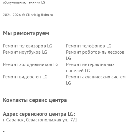
обслуживанию техники LG
2021-2026 © СЦ srk.lg-fixim.ru
Мы ремонтируем
Ремонт телевизоров LG
Ремонт телефонов LG
Ремонт ноутбуков LG
Ремонт роботов-пылесосов
LG
Ремонт холодильников LG
Ремонт интерактивных
панелей LG
Ремонт видеостен LG
Ремонт акустических систем
LG
Ремонт портативных акустик
Ремонт камер
LG
видеонаблюдения LG
Контакты сервис центра
Ремонт морозильных камер
Ремонт вертикальных
LG
пылесосов LG
Адрес сервисного центра LG:
г. Саранск, Севастопольская ул., 7/1