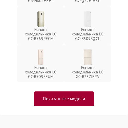
GR-H802HEHL
GC-Q22FTAKL
Ремонт
Ремонт
холодильника LG
холодильника LG
GC-B569PECM
GC-B509SQCL
Ремонт
Ремонт
холодильника LG
холодильника LG
GC-B509SEUM
GC-B257JEYV
Показать все модели