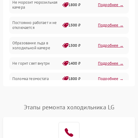
Не морозит морозильная
Дренаж
1800 ₽
Подробнее →
камера
Оттайка
Постоянно работает и не
1500 ₽
Подробнее →
отключается
Программное обеспечение
Образование льда в
1500 ₽
Подробнее →
холодильной камере
Не горит свет внутри
1400 ₽
Подробнее →
Поломка термостата
1800 ₽
Подробнее →
Не работает вентилятор
1800 ₽
Подробнее →
Этапы ремонта холодильника LG
Поломка системы No Frost
2600 ₽
Подробнее →
Образование конденсата
1800 ₽
Подробнее →
на стенках