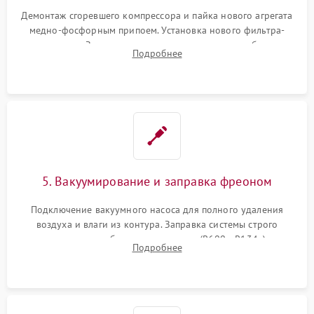
Демонтаж сгоревшего компрессора и пайка нового агрегата
медно-фосфорным припоем. Установка нового фильтра-
осушителя. Замена изношенных вентиляторов обдува,
Подробнее
сломанных заслонок или поврежденных дверных петель.
5. Вакуумирование и заправка фреоном
Подключение вакуумного насоса для полного удаления
воздуха и влаги из контура. Заправка системы строго
дозированным объемом хладагента (R600a, R134a) по
Подробнее
электронным весам. Контроль рабочего давления в системе.